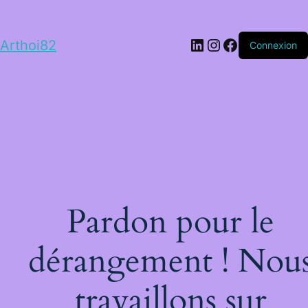
LinkedIn
Instagram
Facebook
Arthoi82
Connexion
Pardon pour le
dérangement ! Nou
travaillons sur