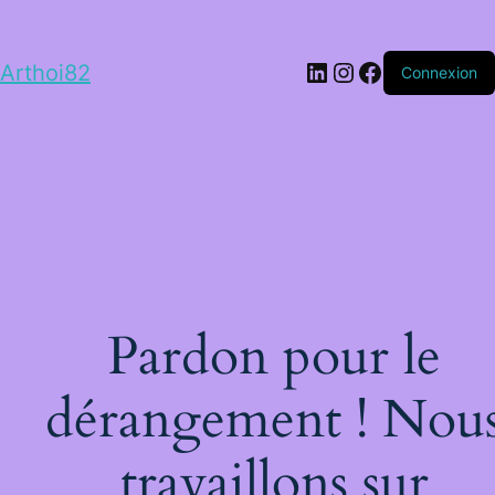
LinkedIn
Instagram
Facebook
Arthoi82
Connexion
Pardon pour le
dérangement ! Nou
travaillons sur