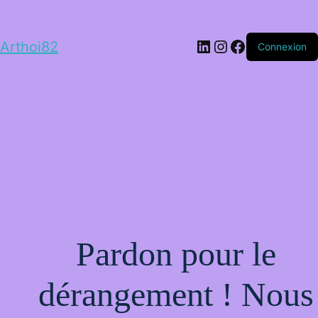
LinkedIn
Instagram
Facebook
Arthoi82
Connexion
Pardon pour le
dérangement ! Nous