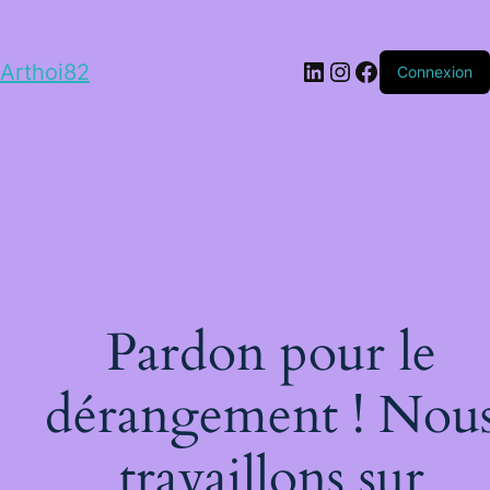
LinkedIn
Instagram
Facebook
Arthoi82
Connexion
Pardon pour le
dérangement ! Nou
travaillons sur