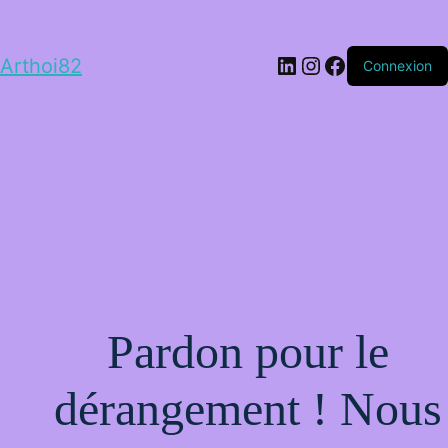
LinkedIn
Instagram
Facebook
Arthoi82
Connexion
Pardon pour le
dérangement ! Nous