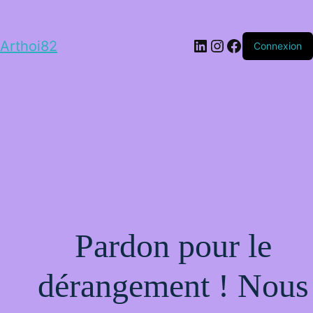
LinkedIn
Instagram
Facebook
Arthoi82
Connexion
Pardon pour le
dérangement ! Nous