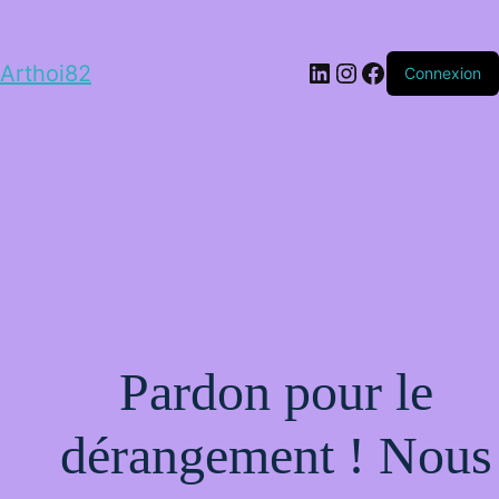
LinkedIn
Instagram
Facebook
Arthoi82
Connexion
Pardon pour le
dérangement ! Nous