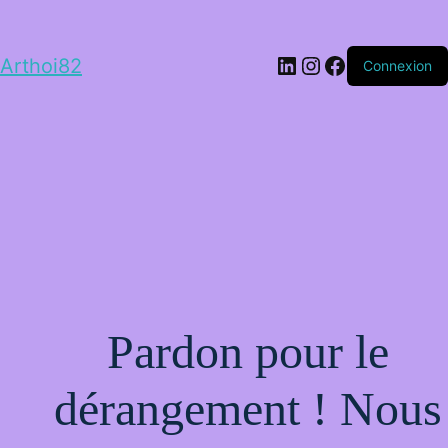
LinkedIn
Instagram
Facebook
Arthoi82
Connexion
Pardon pour le
dérangement ! Nous